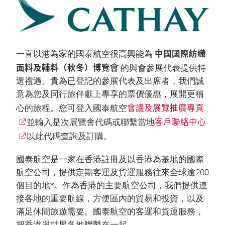
中國國際紡織
一直以港為家的國泰航空很高興能為
面料及輔料（秋冬）博覽會
的與會參展代表提供特
選禮遇。貴為已登記的參展代表及出席者，我們誠
意為您及同行旅伴獻上專享的票價優惠，展開更稱
會議及展覽推廣專頁
心的旅程。您可登入國泰航空
客戶聯絡中心
並輸入是次展覽會代碼或聯繫當地
以此代碼查詢及訂購。
國泰航空是一家在香港註冊及以香港為基地的國際
航空公司，提供定期客運及貨運服務往來全球逾200
個目的地*。作為香港的主要航空公司，我們提供連
接各地的重要航線，方便區內的貿易和投資，以及
滿足休閒旅遊需要。國泰航空的客運和貨運服務，
把香港與世界各地聯繫在一起。