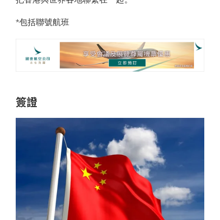
*包括聯號航班
簽證