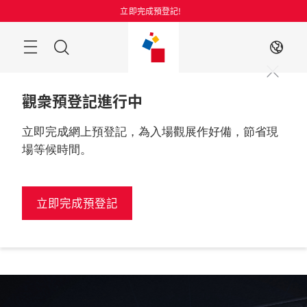
跳
立即完成預登記!
過
搜
ZH
索
觀衆預登記進行中
立即完成網上預登記，為入場觀展作好備，節省現
場等候時間。
更多資訊
2026年8月25至27日

中國, 上海
立即完成預登記