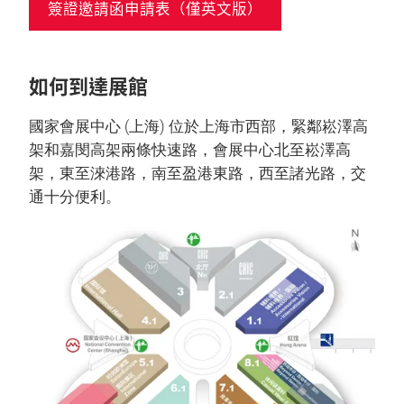
簽證邀請函申請表（僅英文版）
如何到達展館
國家會展中心 (上海) 位於上海市西部，緊鄰崧澤高
架和嘉閔高架兩條快速路，會展中心北至崧澤高
架，東至淶港路，南至盈港東路，西至諸光路，交
通十分便利。