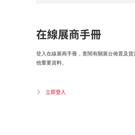
在線展商手冊
登入在線展商手冊，查閱有關展台佈置及貨
他重要資料。
立即登入