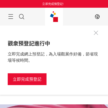
跳
立即完成預登記!
過
搜
ZH
索
觀衆預登記進行中
立即完成網上預登記，為入場觀展作好備，節省現
更多資訊
2026年8月25至27日

中國, 上海
場等候時間。
立即完成預登記