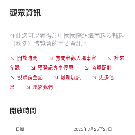
觀眾資訊
在此您可以獲得於中國國際紡織面料及輔料
（秋冬）博覽會的重要資訊。
開放時間
有關參觀入場事宜
誰來
參觀
預登記專享優惠
商貿配對
觀眾預登記
最新展訊
更多信
息
聯繫我們
開放時間
日期
2026年8月25至27日