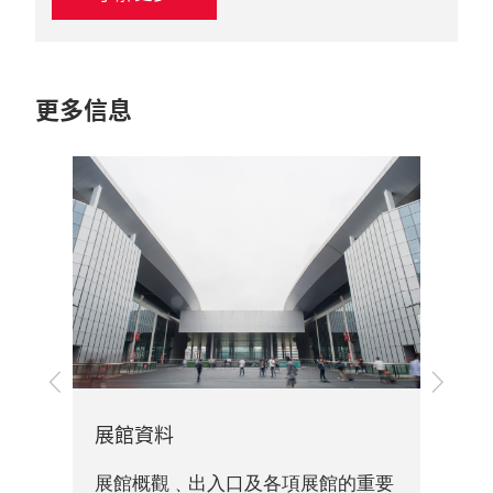
更多信息
上
下
一
一
步
步
旅
展館資料
關資
展
展館概觀﹑出入口及各項展館的重要