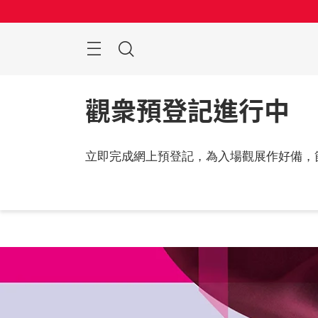
跳
過
搜
索
觀衆預登記進行中
立即完成網上預登記，為入場觀展作好備，
2026
中國,