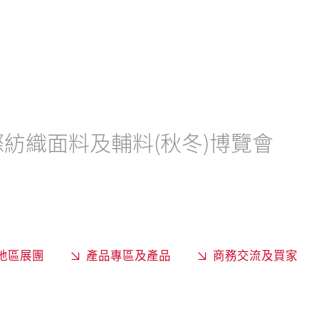
際紡織面料及輔料(秋冬)博覽會
地區展團
產品專區及產品
商務交流及買家