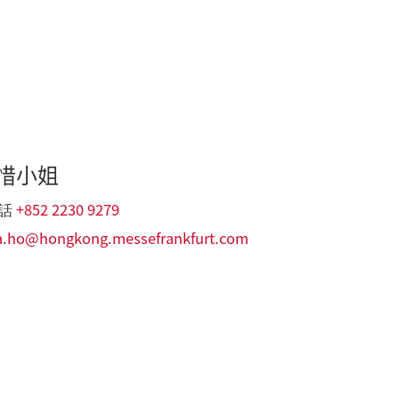
惜小姐
+852 2230 9279
話
a.ho@hongkong.messefrankfurt.com