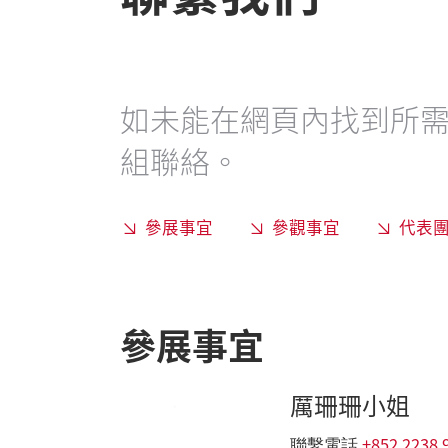
如未能在網頁內找到所
組聯絡。
參展事宜
參觀事宜
代表
參展事宜
厲珊珊小姐
+852 2238 
聯繫電話