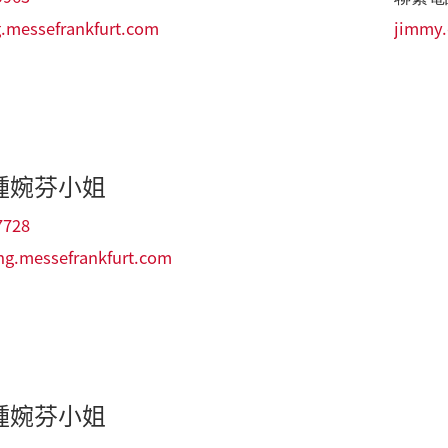
.messefrankfurt.com
jimmy.
鍾婉芬小姐
7728
ng.messefrankfurt.com
鍾婉芬小姐