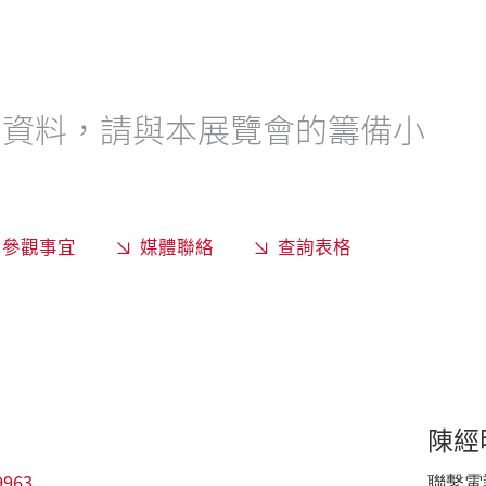
需資料，請與本展覽會的籌備小
團參觀事宜
媒體聯絡
查詢表格
陳經
9963
聯繫電