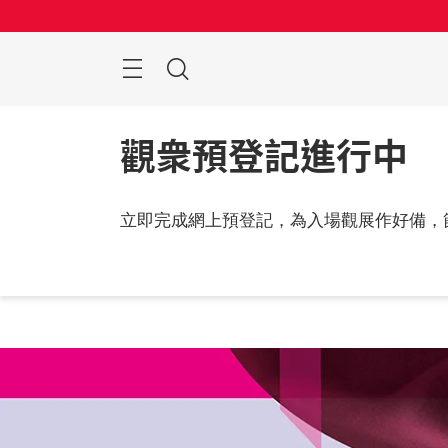
跳
過
搜
索
觀衆預登記進行中
立即完成網上預登記，為入場觀展作好備，
2026
中國,