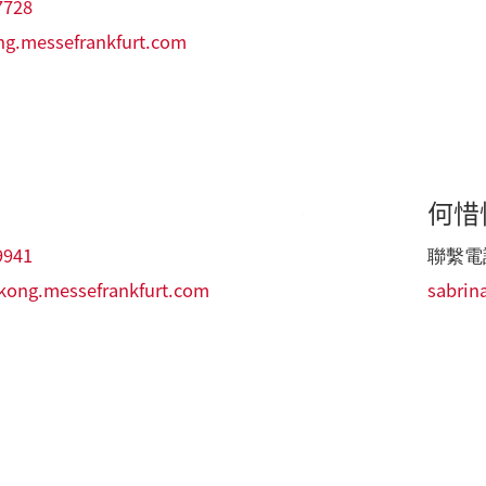
7728
ng.messefrankfurt.com
何惜
9941
聯繫電
ong.messefrankfurt.com
sabrin