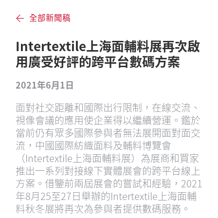
全部新聞稿
Intertextile上海面輔料展再次啟
用廣受好評的跨平台數碼方案
2021年6月1日
面對社交距離和國際出行限制，在線交流、
視像會議的應用使企業得以繼續營運。鑑於
當前仍有眾多國際參與者無法展開面對面交
流，中國國際紡織面料及輔料博覽會
（Intertextile上海面輔料展）為展商和買家
推出一系列對接線下實體展會的跨平台線上
方案。借鑒前兩屆展會的嘗試和經驗，2021
年8月25至27日舉辦的Intertextile上海面輔
料秋冬展將再次為參與者提供數碼服務。