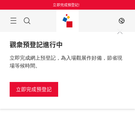
跳
立即完成預登記!
過
搜
ZH
索
觀衆預登記進行中
立即完成網上預登記，為入場觀展作好備，節省現
場等候時間。
立即完成預登記