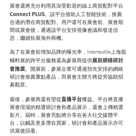
展會還將充分利用其深受歡迎的線上商貿配對平台
Connect PLUS
。該平台借助人工智能技術，推薦
合適的潛在商貿配對。用戶還可在展會前、展會期
間或展會後，通過該平台安排視像會議和發送信
息，繼續拓展海外商機。
為了在展會前增加品牌的曝光率，Intertextile上海面
展前網絡研討
輔料展的跨平台服務還為參展商提供
會推廣
。開展前，參展企業可通過預先安排的網絡
研討會推薦重點產品，而展會主辦方將從旁協助招
募觀眾。
直播平台
最後，參展商還有望從
獲益。平台將直播
展會現場的精選研討會和產品展示，還會上傳精選
影片。屆時，展會亮點將分享在各大社交媒體平
台，以觸及更多潛在買家，研討會和產品展示亦可
供展後回看。