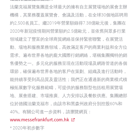
法蘭克福展覽集團是全球最大的擁有自主展覽場地的展會主辦
機構，其業務覆蓋展覽會、會議及活動，在全球30個地區聘用
約2,500名員工。繼2019年營業額錄得7.38億歐元後，集團在
2020年新冠疫情期间營業額約2.5億歐元，並依舊與眾多行業
領域建立了豐富的全球商貿網絡並保持緊密聯繫，在展覽活
動、場地和服務業務領域，高效滿足客戶的商業利益和全方位
需求。遍布世界各地的龐大國際行銷網絡，堪稱集團獨特的銷
售優勢之一。多元化的服務呈現在活動現場及網路管道的各個
環節，確保遍布世界各地的客戶在策劃、組織及進行活動時，
能持續享受到高品質及靈活性；我們正在通過新的商業模式積
極拓展數字化服務範疇，可提供的服務類型包括租用展覽場
地、展會搭建、市場推廣、人力安排以及餐飲供應。集團總部
位於德國法蘭克福市，由該市和黑森州政府分別控股60%和
40%。有關公司進一步資料，請瀏覽網頁：
www.messefrankfurt.com.hk
* 2020年初步數字