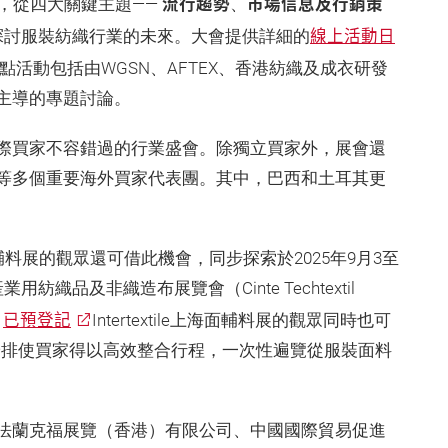
流行趨勢
市場信息及行銷策
，從四大關鍵主題——
、
線上活動日
探討服裝紡織行業的未來。大會提供詳細的
活動包括由WGSN、AFTEX、香港紡織及成衣研發
機構主導的專題討論。
際買家不容錯過的行業盛會。除獨立買家外，展會還
等多個重要海外買家代表團。其中，巴西和土耳其更
上海面輔料展的觀眾還可借此機會，同步探索於2025年9月3至
品及非織造布展覽會（Cinte Techtextil
已預登記
。
Intertextile上海面輔料展的觀眾同時也可
ina。這一安排使買家得以高效整合行程，一次性遍覽從服裝面料
法蘭克福展覽（香港）有限公司、中國國際貿易促進