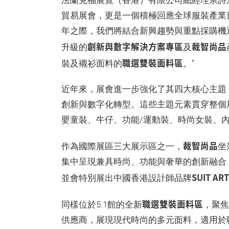
法蘭克福展覽（香港）有限公司總經理佘詩慧女士表
貿易展會，更是一個積極回應全球服裝產業日
年之際，我們將結合新興趨勢與重點採購機
創新與數字解決方案專區
裁智尚品
升級的
及
職選雙裝面料區
裝及襯衫面料的
。”
近年來，展會進一步強化了其四大核心主題
創新與數字化轉型。這些主題元素貫穿整個
嬰童裝、牛仔、功能/運動裝、時尚女裝、
裁智尚品
作為國際展區三大展示區之一，
坐
集中呈現兼具時尚、功能與奢華的創新融合
SUIT AR
並會特別展出中國香港設計師品牌
職選雙裝面料區
同樣位於5.1館的全新
，聚焦
供應商，展現現代時尚的多元面料，適用於