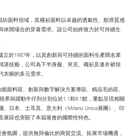
混紡面料領域，其襯衫面料以卓越的透氣性、順滑質感
與休閒場合的穿著需求。該公司始終致力於可持續生
。
成立於1987年，以其創新與可持續的面料生產聞名業
精湛技藝，公司為下半身服、夾克、襯衫及連衣裙領
代衣櫥的多元需求。
區、功能面料區、創新與數字解決方案專區、精品毛紡區、
界與躍動牛仔則分別位於1.1和8.1館，重點呈現相關
本、土耳其、意大利（Milano Unica展團）、印
及展區也突顯了本屆展會的國際性特色。
滿活力的展會氛圍，提供無與倫比的商貿交流、拓展市場機遇，