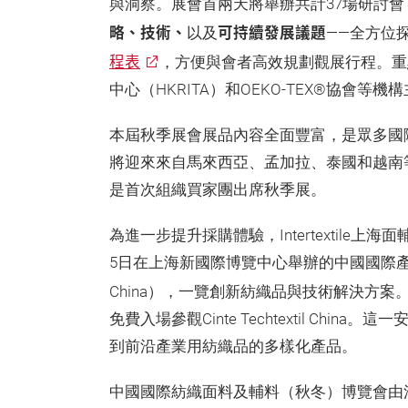
與洞察。展會首兩天將舉辦共計37場研討會
略、技術、
可持續發展議題
以及
——全方位
程表
，方便與會者高效規劃觀展行程。重點
中心（HKRITA）和OEKO-TEX®協會等
本屆秋季展會展品內容全面豐富，是眾多國
將迎來來自馬來西亞、孟加拉、泰國和越南
是首次組織買家團出席秋季展。
為進一步提升採購體驗，Intertextile
5日在上海新國際博覽中心舉辦的中國國際產業用紡織
China），一覽創新紡織品與技術解決方案
免費入場參觀Cinte Techtextil Ch
到前沿產業用紡織品的多樣化產品。
中國國際紡織面料及輔料（秋冬）博覽會由