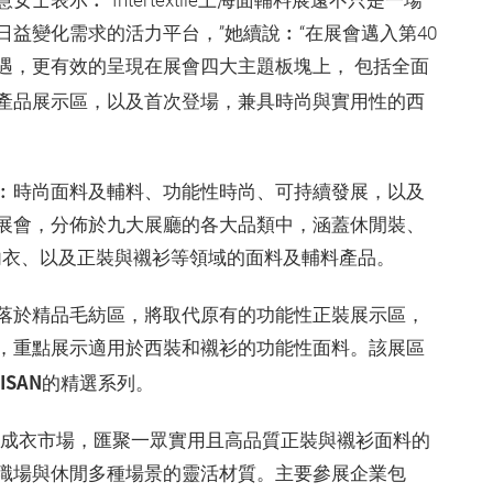
示︰“Intertextile上海面輔料展遠不只是一場
益變化需求的活力平台，”她續說︰“在展會邁入第40
遇，更有效的呈現在展會四大主題板塊上， 包括全面
產品展示區，以及首次登場，兼具時尚與實用性的西
︰時尚面料及輔料、功能性時尚、可持續發展，以及
展會，分佈於九大展廳的各大品類中，涵蓋休閒裝、
內衣、以及正裝與襯衫等領域的面料及輔料產品。
落於精品毛紡區，將取代原有的功能性正裝展示區，
，重點展示適用於西裝和襯衫的功能性面料。該展區
TISAN
的精選系列。
成衣市場，匯聚一眾實用且高品質正裝與襯衫面料的
職場與休閒多種場景的靈活材質。主要參展企業包