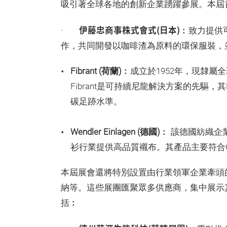
吸引著全球各地的創新企業踴躍參展。本屆
伊藤忠商事株式會式(日本)
·
︰致力提供
作，共同開發以咖啡渣為原料的環保服裝，
Fibrant (荷蘭)
︰成立於1952年，現隸屬
Fibrant是可持續尼龍解決方案的先驅，
碳足跡水準。
Wendler Einlagen (德國)
︰ 該德國紡織企
衫行業提供高品質襯布。其產品主要符合OEKO
本屆展會還將特別設置由行業領軍企業牽頭的
納等。這些展團匯聚眾多供應商，集中展示
括︰