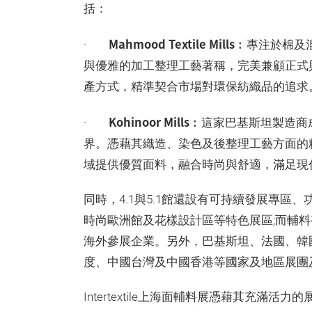
括：
Mahmood Textile Mills
·
︰專注於棉及
與優雅的加工整理工藝著稱，完美兼顧正式
產方式，精準契合市場對環保紡織品的追求
Kohinoor Mills
·
︰這家巴基斯坦製造商
界。憑藉其織造、染色及後整理工藝方面的
域提供優質面料，融合時尚與舒適，滿足現
同時，4.1與5.1館還設有可持續發展專
時尚歐洲館及花樣設計區等特色展區;而輔料視
海外參展企業。另外，巴基斯坦、法國、韓國、日
度、中國台灣及中國香港等國家及地區展團
Intertextile上海面輔料展憑藉其充