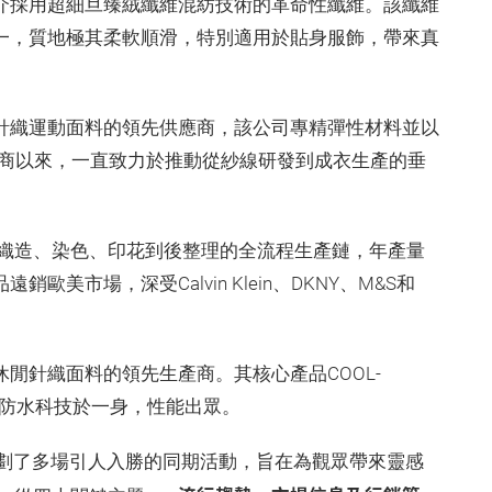
介採用超細旦臻絨纖維混紡技術的革命性纖維。該纖維
之一，質地極其柔軟順滑，特別適用於貼身服飾，帶來真
針織運動面料的領先供應商，該公司專精彈性材料並以
應商以來，一直致力於推動從紗線研發到成衣生產的垂
織造、染色、印花到後整理的全流程生產鏈，年產量
歐美市場，深受Calvin Klein、DKNY、M&S和
休閒針織面料的領先生產商。其核心產品COOL-
菌及防水科技於一身，性能出眾。
劃了多場引人入勝的同期活動，旨在為觀眾帶來靈感