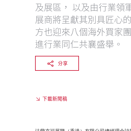
及展區， 以及由行業領
展商將呈獻其別具匠心
方也迎來八個海外買家團
進行業同仁共襄盛舉。
分享
下載新聞稿