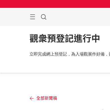
跳
過
搜
索
觀衆預登記進行中
立即完成網上預登記，為入場觀展作好備，
全部新聞稿