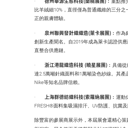
德州華源生態科技(蘭精展團)
·
︰重點推
比羊絨細10%，直徑僅為普通纖維的三分
正的親膚體驗。
泉州聯興發針織織造(萊卡展團)
·
︰作為
創新生產聞名。自2019年成為萊卡認證供
直整合供應鏈。
浙江港龍織造科技 (曉星展團)
·
︰具備從
達2.5萬噸針織面料和1萬噸染色紗線。其產品遠銷
Nike等知名品牌信賴。
上海群德紡織科技(索羅納展團)
·
︰運動
FRESH®面料集吸濕排汗、UV防護、抗
除豐富的參展商展示外，本屆展會還精心策