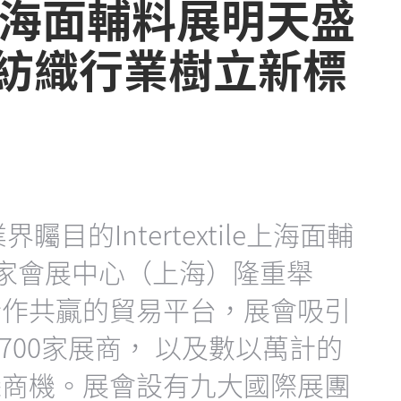
ile上海面輔料展明天盛
球紡織行業樹立新標
矚目的Intertextile上海面輔
國家會展中心（上海）隆重舉
合作共贏的貿易平台，展會吸引
,700家展商， 以及數以萬計的
探商機。展會設有九大國際展團