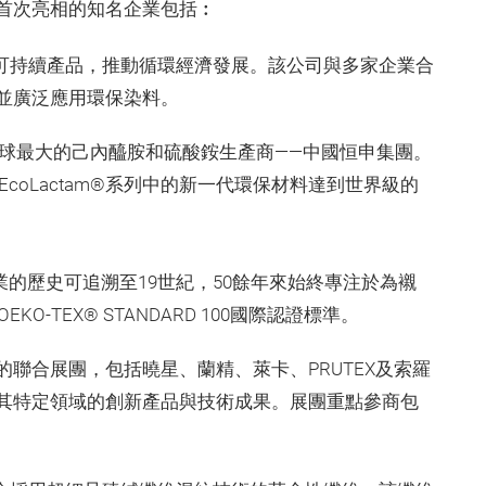
首次亮相的知名企業包括︰
可持續產品，推動循環經濟發展。該公司與多家企業合
並廣泛應用環保染料。
全球最大的己內醯胺和硫酸銨生產商——中國恒申集團。
其EcoLactam®系列中的新一代環保材料達到世界級的
業的歷史可追溯至19世紀，50餘年來始終專注於為襯
-TEX® STANDARD 100國際認證標準。
聯合展團，包括曉星、蘭精、萊卡、PRUTEX及索羅
其特定領域的創新產品與技術成果。展團重點參商包