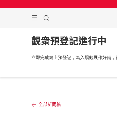
跳
過
搜
索
觀衆預登記進行中
立即完成網上預登記，為入場觀展作好備，
全部新聞稿