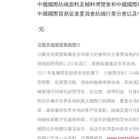
中國國際紡織面料及輔料博覽會和中國國際
中國國際貿易促進委員會紡織行業分會以及
-完-
法蘭克福展覽集團簡介
法蘭克福展覽集團是全球最大的擁有自主展覽場地的
個地區聘用約2,200名員工，業務版圖遍及世界各地。
2021年集團營業額受疫情影響下，大幅降至約1.5
密聯繫，在展覽活動、場地和服務業務領域，高效滿
極實踐可持續化經營理念，在生態、經濟利益、社會
勢在於遍布世界各地的龐大國際行銷網絡，覆蓋全球約
節，確保遍布世界各地的客戶在策劃、組織及進行活
積極拓展數字化服務範疇，可提供的服務類型包括租
總部位於德國法蘭克福市，由該市和黑森州政府分別控股
www.messefran
有關公司進一步資料，請瀏覽網頁：