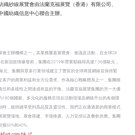
紡織紗線展覽會由法蘭克福展覽（香港）有限公司、
中國紡織信息中心聯合主辦。
展會主辦機構之一，其業務覆蓋展覽會、會議及活動，在全球28
在新冠疫情爆發前，集團在2019年營業額錄得高達7.36億歐元，
4億歐元。集團與眾多行業領域建立了豐富的全球商貿網絡並保持緊
足客戶的商業利益和全方位需求。作為核心戰略體系之一，集團積
責任和多樣性之間達成有益的平衡。法蘭克福展覽集團的另一大優
180個國家。多元化的服務呈現在活動現場及網絡平台的各個環
動時，能持續享受到高品質及靈活性。我們正在通過新的商業模式
用展覽場地、展會搭建、市場推廣、人力安排以及餐飲供應。集團
60%和40%。
kfurt.com.hk