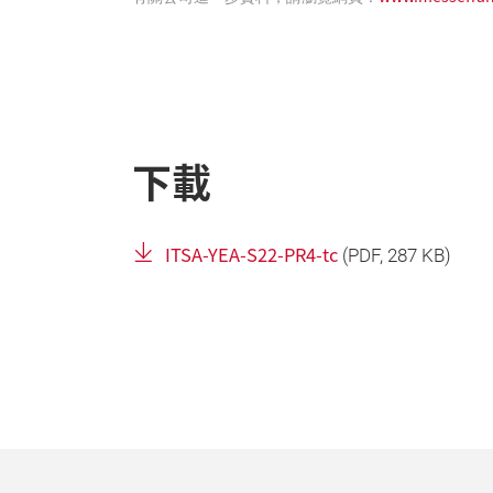
下載
ITSA-YEA-S22-PR4-tc
(
PDF
, 287 KB)