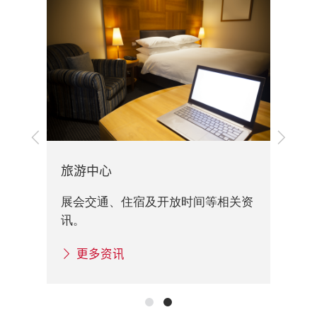
上
下
一
一
步
步
旅游中心
展
展会交通、住宿及开放时间等相关资
重要
展
讯。
资
更多资讯