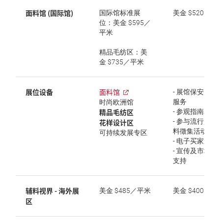
面料馆 (国际馆)
国际馆标准展
美金 $520／平
位：美金 $595／
平米
精品毛纺区：美
金 $735／平米
展位设备
面料馆
- 展馆保安／清
服务
时尚欧洲馆
精品毛纺区
- 参观指南名录
花样设计区
- 参与流行趋势
料徵集活动
可持续发展专区
- 电子买家邀请
- 宣传及市场讯
支持
辅料视界 - 海外展
美金 $485／平米
美金 $400／平
区