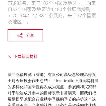
77,883名，来自102个国家及地区﹚，向来
自33个国家及地区近4,480个参展商採购
﹙2017年：4,538个参展商，来自32个国家
及地区﹚。
分享
下载新闻材料
法兰克福展览（香港）有限公司高级总经理温婷女
士对今届展会作出总结：「Intertextile上海面辅料展
的多样化和国际性再次成为亮点，参展商和买家都
对于能达成其参与的目标表示非常满意，而我们把
展期提早以配合行业秋冬季採购季节的趋势这个决
定受到不少与会者的认同，想必也是收获如此佳绩