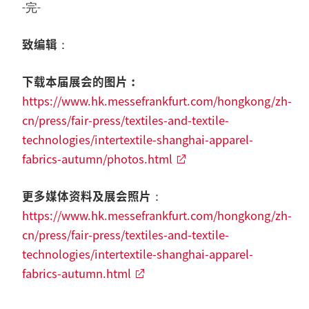
-完-
致编辑
：
下载本届展会的图片︰
https://www.hk.messefrankfurt.com/hongkong/zh-
cn/press/fair-press/textiles-and-textile-
technologies/intertextile-shanghai-apparel-
fabrics-autumn/photos.html
更多媒体资料及展会照片
：
https://www.hk.messefrankfurt.com/hongkong/zh-
cn/press/fair-press/textiles-and-textile-
technologies/intertextile-shanghai-apparel-
fabrics-autumn.html