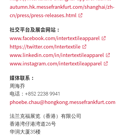
autumn.hk.messefrankfurt.com/shanghai/zh-
cn/press/press-releases.html
社交平台及展会网站︰
www.facebook.com/intertextileapparel
https://twitter.com/Intertextile
www.linkedin.com/in/intertextileapparel
www.instagram.com/intertextileapparel
媒体联系︰
周海乔
电话：+852 2238 9941
phoebe.chau@hongkong.messefrankfurt.com
法兰克福展览（香港）有限公司
香港湾仔港湾道26号
华润大厦35楼