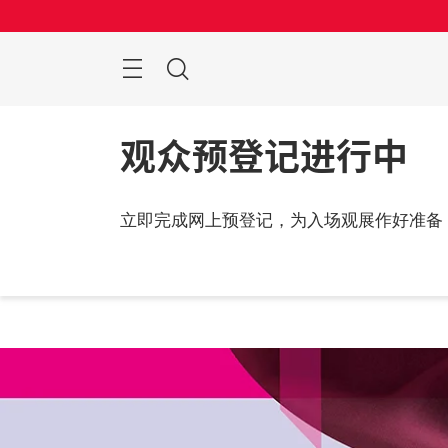
跳
过
搜
索
观众预登记进行中
立即完成网上预登记，为入场观展作好准备
2026
中国,